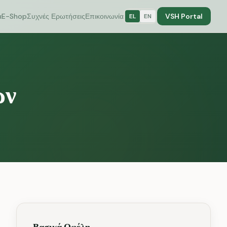
α
E-Shop
Συχνές Ερωτήσεις
Επικοινωνία
VSH Portal
EL
EN
ων
Βασικά Οφέλη